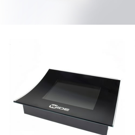
WAS MACHT ZWEYLOEVEN SO?
Wir kümmern uns um einen essentiellen Teil der
Werbung
– die Produktion.
LINKS AUF UNSERER WEBSITE
Startseite
Was machen wir?
Unsere Arbeiten
POS MULTIMEDIA
Produktfinder
Über uns
Kontakt
Impressum