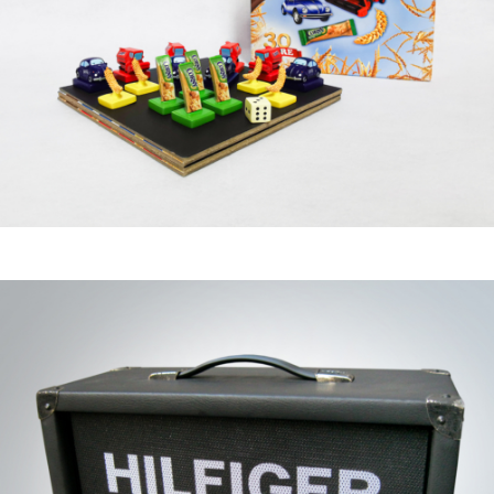
SONDERLÖSUNGEN
WAS MACHT ZWEYLOEVEN SO?
Wir kümmern uns um einen essentiellen Teil der
Werbung
– die Produktion.
LINKS AUF UNSERER WEBSITE
Startseite
Was machen wir?