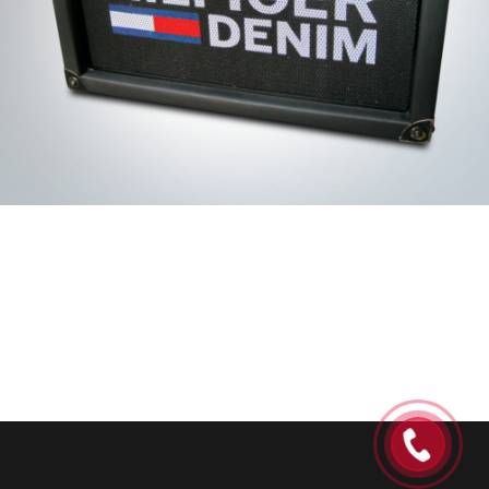
Unsere Arbeiten
SONDERLÖSUNGEN
Produktfinder
Über uns
Kontakt
Impressum
Datenschutzerklärung
Code of Conduct
Supplier standards
PREV POST
NEXT POST