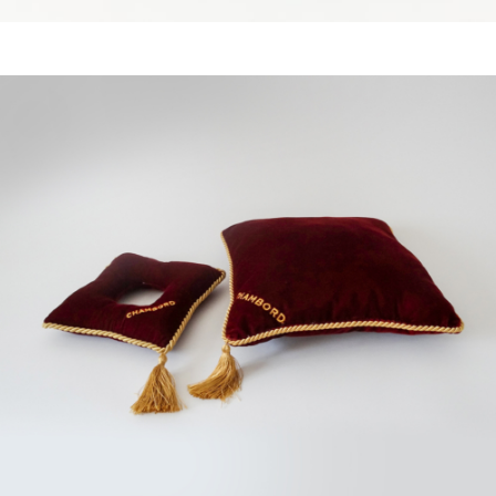
WAS MACHT ZWEYLOEVEN SO?
Wir kümmern uns um einen essentiellen Teil der
Werbung
– die Produktion.
LINKS AUF UNSERER WEBSITE
Startseite
Was machen wir?
Unsere Arbeiten
SONDERLÖSUNGEN
Produktfinder
Über uns
Kontakt
Impressum
Datenschutzerklärung
Code of Conduct