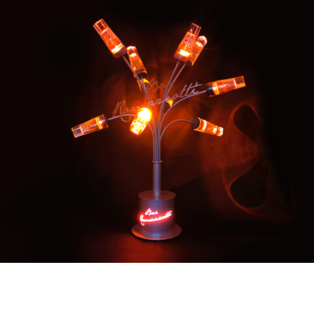
Werbung
– die Produktion.
LINKS AUF UNSERER WEBSITE
Startseite
Was machen wir?
Unsere Arbeiten
SONDERLÖSUNGEN
Produktfinder
Über uns
Kontakt
Impressum
Datenschutzerklärung
Code of Conduct
Supplier standards