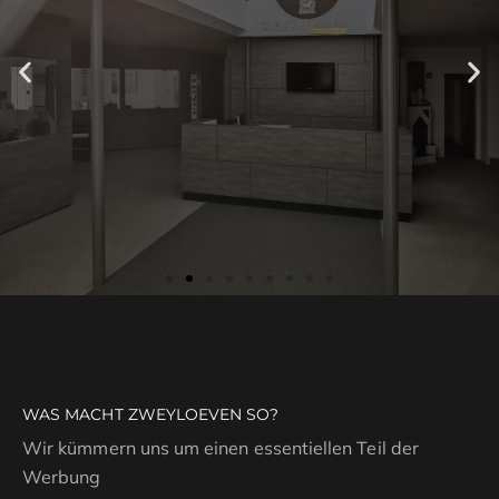
Eine gute Idee
erkennt man
daran, dass sie
WAS MACHT ZWEYLOEVEN SO?
geklaut wird.
Wir kümmern uns um einen essentiellen Teil der
Werbung