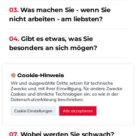
03.
Was machen Sie - wenn Sie
nicht arbeiten - am liebsten?
04.
Gibt es etwas, was Sie
besonders an sich mögen?
05.
Gibt es etwas, was Sie
Cookie-Hinweis
besonders an sich nicht mögen?
Wir und ausgewählte Dritte setzen für technische
Zwecke und, mit Ihrer Einwilligung, für andere Zwecke
Cookies und ähnliche Technologien ein, so wie in der
06.
Was wollten Sie immer schon
Datenschutzerklärung
beschrieben.
mal ausprobieren, haben sich aber
Cookie Einstellungen
Alle akzeptieren
noch nie getraut?
07.
Wobei werden Sie schwach?